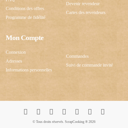
Devenir revendeur
Conditions des offres
Cartes des revendeurs
Programme de fidélité
Mon Compte
C'est cadeau !
Connexion
Commandes
Adresses
Suivi de commande invité
Une inscription, -10% pour vous !
Informations personnelles
J’autorise ScrapCooking à m’envoyer des communications.
© Tous droits réservés. ScrapCooking ® 2026