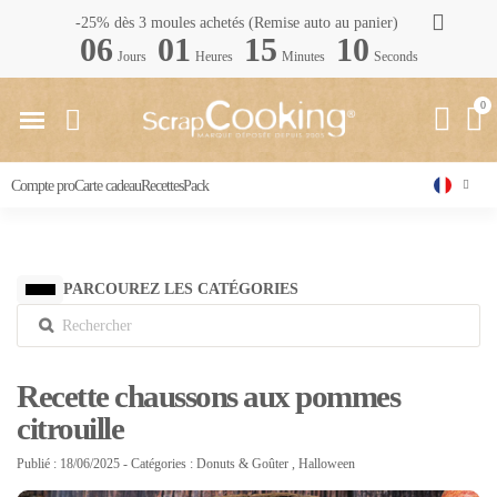
-25% dès 3 moules achetés (Remise auto au panier)
06
01
15
09
Jours
Heures
Minutes
Seconds
Compte pro
Carte cadeau
Recettes
Pack
PARCOUREZ LES CATÉGORIES
Recette chaussons aux pommes
citrouille
Publié : 18/06/2025
- Catégories :
Donuts & Goûter
,
Halloween