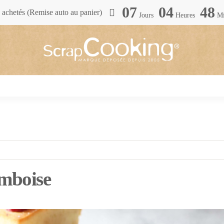
07
04
47
achetés (Remise auto au panier)
Jours
Heures
Mi
amboise