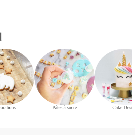
d
orations
Pâtes à sucre
Cake Desig