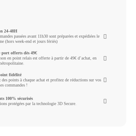
on 24-48H
andes passées avant 11h30 sont préparées et expédiées le
e (hors week-end et jours fériés)
 port offerts dès 49€
ison en point relais est offerte à partir de 49€ d’achat, en
étropolitaine.
oint fidélité
des points à chaque achat et profitez de réductions sur vos
nes commandes !
ts 100% sécurisés
ions protégées par la technologie 3D Secure.