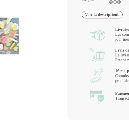
🔵⚪🔴
Voir la description
Livrais
Les comm
jour mêm
Frais de
La livra
France m
1€ = 1 p
Cumulez 
prochai
Paiemen
Transact