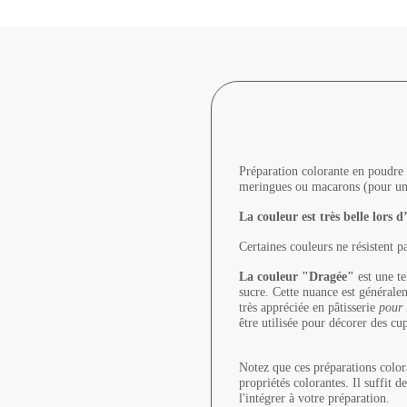
Préparation colorante en poudre 
meringues ou macarons (pour un c
La couleur est très belle lors d
Certaines couleurs ne résistent p
La couleur "Dragée"
est une te
sucre. Cette nuance est général
très appréciée en pâtisserie
pour 
être utilisée pour décorer des cu
Notez que ces préparations colora
propriétés colorantes. Il suffit 
l'intégrer à votre préparation.