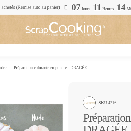
07
11
14
achetés (Remise auto au panier)
Jours
Heures
Mi
udre
Préparation colorante en poudre - DRAGÉE
SKU
4216
Préparation
DRAGÉE