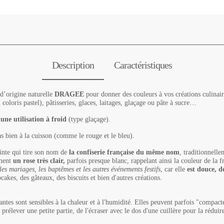
Description
Caractéristiques
d’origine naturelle
DRAGEE
pour donner des couleurs à vos créations culinair
oloris pastel), pâtisseries, glaces, laitages, glaçage ou pâte à sucre…
’une utilisation à froid
(type glaçage).
as bien à la cuisson (comme le rouge et le bleu).
inte qui tire son nom de
la confiserie française du même nom
, traditionnell
ement
un rose très clair,
parfois presque blanc, rappelant ainsi la couleur de la f
les mariages, les baptêmes et les autres événements festifs
, car elle
est douce, d
pcakes, des gâteaux, des biscuits et bien d'autres créations.
ntes sont sensibles à la chaleur et à l'humidité. Elles peuvent parfois "compacte
de prélever une petite partie, de l'écraser avec le dos d'une cuillère pour la réd