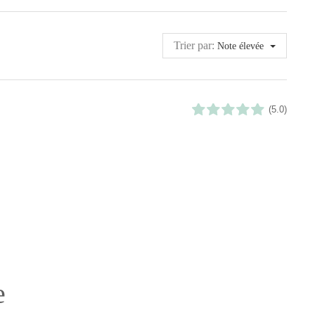
Trier par:
Note élevée
(5.0)
e