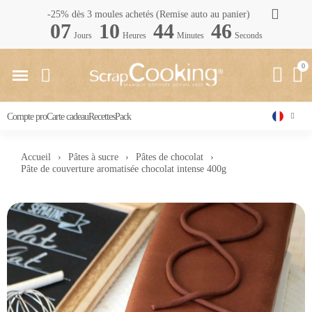
-25% dès 3 moules achetés (Remise auto au panier)
07
10
44
45
Jours
Heures
Minutes
Seconds
Compte pro
Carte cadeau
Recettes
Pack
Accueil
Pâtes à sucre
Pâtes de chocolat
Pâte de couverture aromatisée chocolat intense 400g