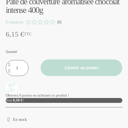
Pâte de couverture aromatisée chocolat
intense 400g
Évaluation:
(0)
6,15 €
TTC
Quantité
Ajouter au panier
Obtenez 6 points en achetant ce produit !
Soit
0,30 €
!
En stock