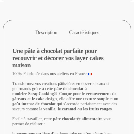
Description
Caractéristiques
Une pâte à chocolat parfaite pour
recouvrir et décorer vos layer cakes
maison
100% Fabriquée dans nos ateliers en France
Transformez vos créations pâtissières en desserts beaux et
gourmands grâce à cette
pâte de chocolat à
modeler
ScrapCooking®
. Conçue pour le
recouvrement de
gâteaux et le cake design
, elle offre une
texture souple
et un
goût intense de chocolat
qui s’accorde parfaitement avec des
saveurs comme la
vanille, le caramel ou les fruits rouges
.
Facile à travailler, cette
pâte chocolatée alimentaire
vous
permet de réaliser :
le
recouvrement lisse
d’un layer cake ou d’un gâteau haut,