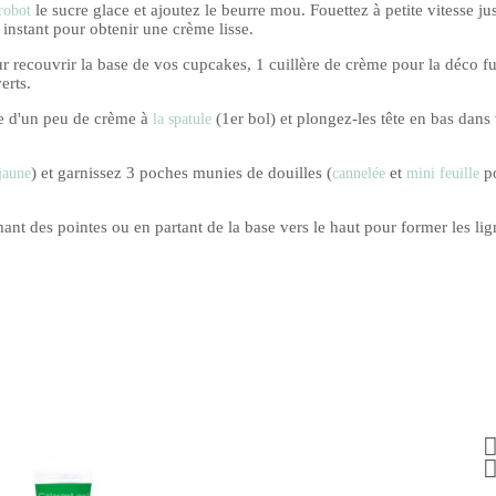
le sucre glace et ajoutez le beurre mou. Fouettez à petite vitesse ju
robot
 instant pour obtenir une crème lisse.
r recouvrir la base de vos cupcakes, 1 cuillère de crème pour la déco fu
erts.
e d'un peu de crème à
(1er bol) et plongez-les tête en bas dans 
la spatule
) et garnissez 3 poches munies de douilles (
et
po
jaune
cannelée
mini feuille
nt des pointes ou en partant de la base vers le haut pour former les lig