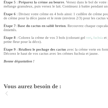
Étape 5
:
Préparez la crème au beurre
. Versez dans le bol de votre
mélange granuleux, puis versez le lait. Continuez à battre pendant un
Étape 6
: Divisez votre crème en 4 bols ainsi: 1 cuillère de crème pou
de crème pour la déco jaune et le reste (environ 2/3) pour les cactus v
Étape 7
:
Base du cactus
en sablé breton
. Recouvrez chaque cupcak
émiettés.
Étape 8
: Colorez la crème de vos 3 bols (colorant gel
,
et
vert
fuchsia
petite fleur pour la déco).
Étape 9
:
Réalisez le pochage des cactus
avec la crème verte en forma
Décorez le haut de vos cactus avec les crèmes fuchsia et jaune.
Bonne dégustation !
Vous aurez besoin de :