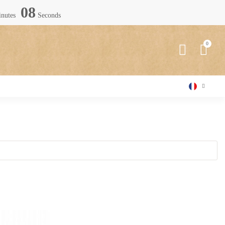
07
nutes
Seconds