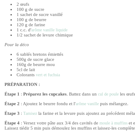
2 œufs
100 g de sucre
1 sachet de sucre vanillé
100 g de beurre
120 g de farine
1 c.c. d'
arôme vanille liquide
1/2 sachet de levure chimique
Pour la déco
6 sablés bretons émiettés
500g de sucre glace
160g de beurre mou
5cl de lait
Colorants
vert et fuchsia
PRÉPARATION :
Étape 1
:
Préparez les cupcakes
. Battez dans un
les œufs
cul de poule
Étape 2
: Ajoutez le beurre fondu et l'
puis mélangez.
arôme vanille
Étape 3
:
la farine et la levure puis ajoutez au précédent mél
Tamisez
Étape 4
: Versez votre pâte aux 3/4 des cavités de
et 
moule à muffins
Laissez tiédir 5 min puis démoulez les muffins et laissez-les complète