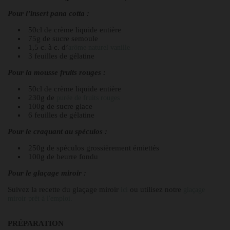
Pour l’insert pana cotta :
50cl de crème liquide entière
75g de sucre semoule
1,5 c. à c. d’
arôme naturel vanille
3 feuilles de gélatine
Pour la mousse fruits rouges :
50cl de crème liquide entière
230g de
purée de fruits rouges
100g de sucre glace
6 feuilles de gélatine
Pour le craquant au spéculos :
250g de spéculos grossièrement émiettés
100g de beurre fondu
Pour le glaçage miroir :
Suivez la recette du glaçage miroir
ou utilisez notre
ici
glaçage
miroir prêt à l'emploi.
PRÉPARATION