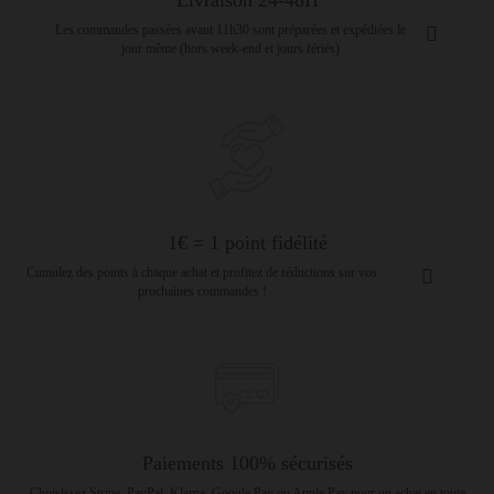
Les commandes passées avant 11h30 sont préparées et expédiées le
jour même (hors week-end et jours fériés)
1€ = 1 point fidélité
Cumulez des points à chaque achat et profitez de réductions sur vos
prochaines commandes !
Paiements 100% sécurisés
Choisissez Stripe, PayPal, Klarna, Google Pay ou Apple Pay pour un achat en toute