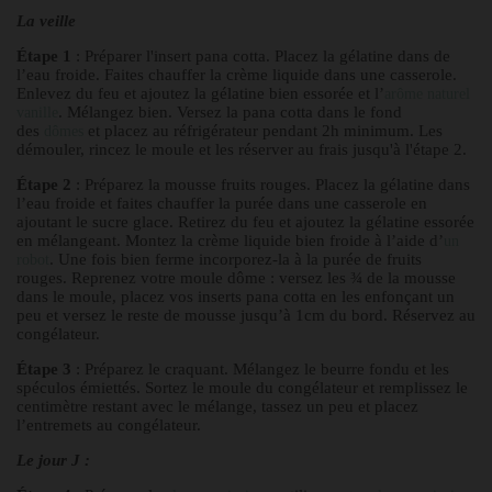
La veille
Étape 1
: Préparer l'insert pana cotta. Placez la gélatine dans de
l’eau froide. Faites chauffer la crème liquide dans une casserole.
Enlevez du feu et ajoutez la gélatine bien essorée et l’
arôme naturel
. Mélangez bien. Versez la pana cotta dans le fond
vanille
des
et placez au réfrigérateur pendant 2h minimum. Les
dômes
démouler, rincez le moule et les réserver au frais jusqu'à l'étape 2.
Étape 2
: Préparez la mousse fruits rouges. Placez la gélatine dans
l’eau froide et faites chauffer la purée dans une casserole en
ajoutant le sucre glace. Retirez du feu et ajoutez la gélatine essorée
en mélangeant. Montez la crème liquide bien froide à l’aide d’
un
. Une fois bien ferme incorporez-la à la purée de fruits
robot
rouges. Reprenez votre moule dôme : versez les ¾ de la mousse
dans le moule, placez vos inserts pana cotta en les enfonçant un
peu et versez le reste de mousse jusqu’à 1cm du bord. Réservez au
congélateur.
Étape 3
: Préparez le craquant. Mélangez le beurre fondu et les
spéculos émiettés. Sortez le moule du congélateur et remplissez le
centimètre restant avec le mélange, tassez un peu et placez
l’entremets au congélateur.
Le jour J :