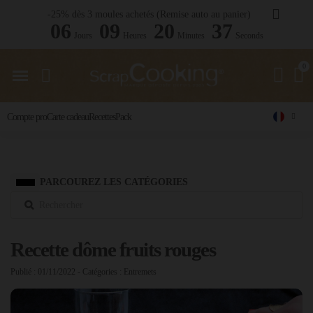
-25% dès 3 moules achetés (Remise auto au panier)
06
09
20
36
Jours
Heures
Minutes
Seconds
Compte pro
Carte cadeau
Recettes
Pack
PARCOUREZ LES CATÉGORIES
Recette dôme fruits rouges
Publié : 01/11/2022
- Catégories :
Entremets