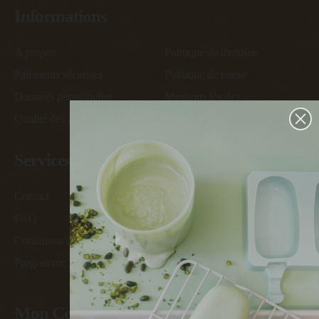
Informations
A propos
Politique de livraison
Paiements sécurisés
Politique de retour
Données personnelles
Mentions légales
Qualité des produits
Conditions générales de vente
Services
Contact
Devenir ambassadeur
FAQ
Devenir revendeur
Conditions des offres
Cartes des revendeurs
Programme de fidélité
Mon Compte