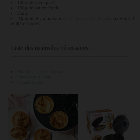
100g de sucre perlé
150g de beurre fondu
Huile
Optionnel : ajoutez des
(environ 1
arômes naturels liquides
cuillère à café)
Liste des ustensiles nécessaires :
Machine à gaufres licorne
Pinceau en silicone
Grande cuillère