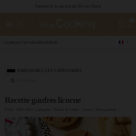
Livraison 24 / 48 h partout en France
Compte pro
Carte cadeau
Recettes
Pack
PARCOUREZ LES CATÉGORIES
Recette gaufres licorne
Publié : 26/01/2024
- Catégories :
Donuts & Goûter
,
Licorne
,
Tutos produits