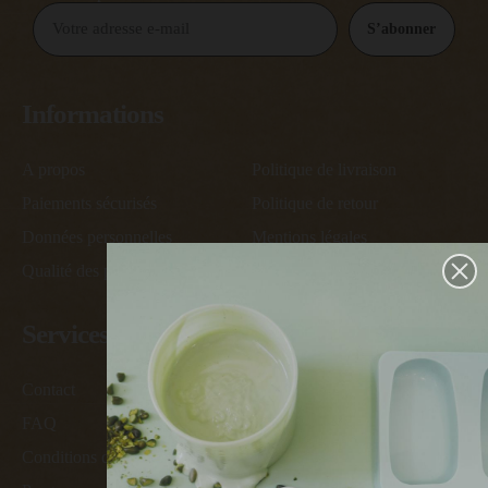
S’abonner
Informations
A propos
Politique de livraison
Paiements sécurisés
Politique de retour
Données personnelles
Mentions légales
Qualité des produits
Conditions générales de vente
Services
Contact
Devenir ambassadeur
FAQ
Devenir revendeur
Conditions des offres
Cartes des revendeurs