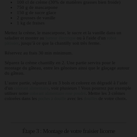
100 cl de crème (30% de matières grasses bien froide)
750 g de mascarpone
150 g de sucre glace
2 gousses de vanille
1 kg de fraises
Mettez la crème, le mascarpone, le sucre et la vanille dans un
saladier et monter au
ou à l'aide d'un
batteur électrique
robot
, jusqu’à ce que la chantilly soit très ferme.
pâtissier
Réservez au frais 30 min minimum.
Séparez la crème chantilly en 2. Une partie servira pour le
montage du gâteau, entre les génoises ainsi que le glaçage autour
du gâteau.
L’autre partie, séparez là en 3 bols et colorez en dégradé à l’aide
d'un
, voir plusieurs ! Vous pourrez par exemple
colorant alimentaire
utiliser notre
. Mettre les 3 crèmes
colorant alimentaire rose poudré
colorées dans les
avec les
de votre choix.
poches à douille
douilles
Étape 3 : Montage de votre fraisier licorne