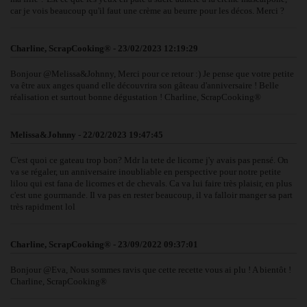
car je vois beaucoup qu'il faut une crème au beurre pour les décos. Merci ?
Charline, ScrapCooking® - 23/02/2023 12:19:29
Bonjour @Melissa&Johnny, Merci pour ce retour :) Je pense que votre petite
va être aux anges quand elle découvrira son gâteau d'anniversaire ! Belle
réalisation et surtout bonne dégustation ! Charline, ScrapCooking®
Melissa&Johnny - 22/02/2023 19:47:45
C'est quoi ce gateau trop bon? Mdr la tete de licorne j'y avais pas pensé. On
va se régaler, un anniversaire inoubliable en perspective pour notre petite
lilou qui est fana de licornes et de chevals. Ca va lui faire très plaisir, en plus
c'est une gourmande. Il va pas en rester beaucoup, il va falloir manger sa part
très rapidment lol
Charline, ScrapCooking® - 23/09/2022 09:37:01
Bonjour @Eva, Nous sommes ravis que cette recette vous ai plu ! A bientôt !
Charline, ScrapCooking®