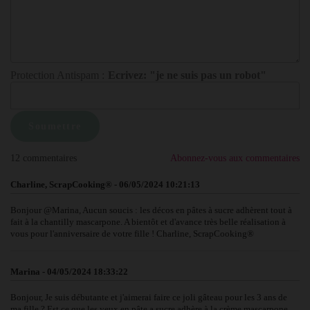
Protection Antispam :
Ecrivez: "je ne suis pas un robot"
12 commentaires
Abonnez-vous aux commentaires
Charline, ScrapCooking® - 06/05/2024 10:21:13
Bonjour @Marina, Aucun soucis : les décos en pâtes à sucre adhèrent tout à
fait à la chantilly mascarpone. A bientôt et d'avance très belle réalisation à
vous pour l'anniversaire de votre fille ! Charline, ScrapCooking®
Marina - 04/05/2024 18:33:22
Bonjour, Je suis débutante et j'aimerai faire ce joli gâteau pour les 3 ans de
ma fille ? Est ce que les yeux en pâte a sucre adhère à la crème mascarpone,