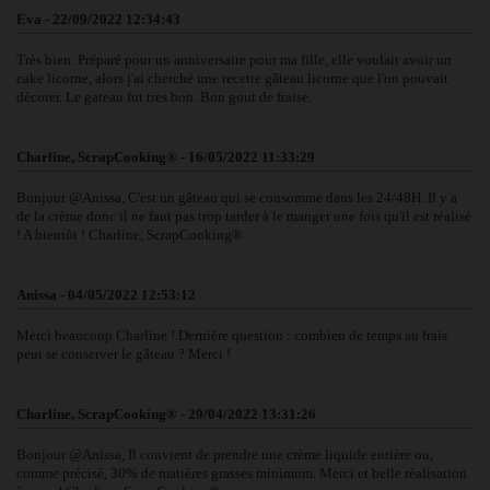
Eva - 22/09/2022 12:34:43
Très bien. Préparé pour un anniversaire pour ma fille, elle voulait avoir un
cake licorne, alors j'ai cherché une recette gâteau licorne que l'on pouvait
décorer. Le gateau fut tres bon. Bon gout de fraise.
Charline, ScrapCooking® - 16/05/2022 11:33:29
Bonjour @Anissa, C'est un gâteau qui se consomme dans les 24/48H. Il y a
de la crème donc il ne faut pas trop tarder à le manger une fois qu'il est réalisé
! A bientôt ! Charline, ScrapCooking®
Anissa - 04/05/2022 12:53:12
Merci beaucoup Charline ! Dernière question : combien de temps au frais
peut se conserver le gâteau ? Merci !
Charline, ScrapCooking® - 29/04/2022 13:31:26
Bonjour @Anissa, Il convient de prendre une crème liquide entière ou,
comme précisé, 30% de matières grasses minimum. Merci et belle réalisation