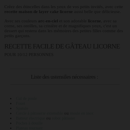
Créez des étincelles dans les yeux de vos petits invités, avec cette
recette maison de layer cake licorne
aussi belle que délicieuse.
Avec ses couleurs
arc-en-ciel
et son adorable
licorne
, avec sa
corne, ses oreilles, sa crinière et de magnifiques yeux, c'est un
dessert qui restera dans les mémoires des petites filles comme des
petits garçons.
RECETTE FACILE DE GÂTEAU LICORNE
POUR 10/12 PERSONNES
Liste des ustensiles nécessaires :
Cul de poule
Fouet
Spatule
ou
Cercle à pâtisserie extensible
moule en inox
ou
Batteur électrique
robot pâtissier
Poches à douille
Plateau tournant