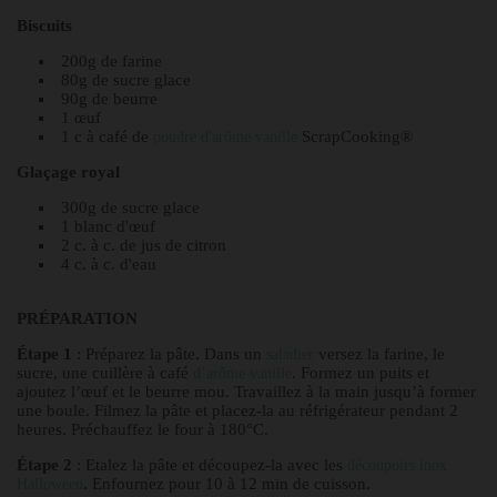
Biscuits
200g de farine
80g de sucre glace
90g de beurre
1 œuf
1 c à café de
ScrapCooking®
poudre d'arôme vanille
Glaçage royal
300g de sucre glace
1 blanc d'œuf
2 c. à c. de jus de citron
4 c. à c. d'eau
PRÉPARATION
Étape 1
: Préparez la pâte. Dans un
versez la farine, le
saladier
sucre, une cuillère à café
. Formez un puits et
d’arôme vanille
ajoutez l’œuf et le beurre mou. Travaillez à la main jusqu’à former
une boule. Filmez la pâte et placez-la au réfrigérateur pendant 2
heures. Préchauffez le four à 180°C.
Étape 2
: Etalez la pâte et découpez-la avec les
découpoirs inox
. Enfournez pour 10 à 12 min de cuisson.
Halloween