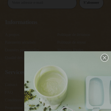
S’abonner
Informations
A propos
Politique de livraison
Paiements sécurisés
Politique de retour
Données personnelles
Mentions légales
Qualité des produits
Conditions générales de vente
Services
Contact
Devenir ambassadeur
FAQ
Devenir revendeur
Conditions des offres
Cartes des revendeurs
Programme de fidélité