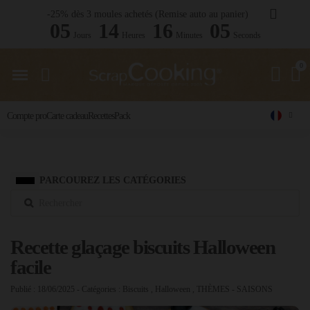
-25% dès 3 moules achetés (Remise auto au panier)
05
14
16
04
Jours
Heures
Minutes
Seconds
Compte pro
Carte cadeau
Recettes
Pack
PARCOUREZ LES CATÉGORIES
Recette glaçage biscuits Halloween
facile
Publié : 18/06/2025
- Catégories :
Biscuits
,
Halloween
,
THÈMES - SAISONS