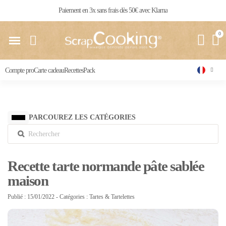
Livraison 24 / 48 h partout en France
Compte pro
Carte cadeau
Recettes
Pack
PARCOUREZ LES CATÉGORIES
Recette tarte normande pâte sablée
maison
Publié : 15/01/2022
- Catégories :
Tartes & Tartelettes