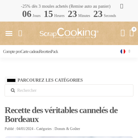
-25% dès 3 moules achetés (Remise auto au panier)
06
15
23
22
Jours
Heures
Minutes
Seconds
Compte pro
Carte cadeau
Recettes
Pack
PARCOUREZ LES CATÉGORIES
Recette des véritables cannelés de
Bordeaux
Publié : 04/01/2024
- Catégories :
Donuts & Goûter