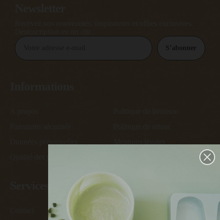
Newsletter
Recevez nos nouveautés, inspirations et offres exclusives.
Désinscription en un clic.
S’abonner
Informations
A propos
Politique de livraison
Paiements sécurisés
Politique de retour
Données personnelles
Mentions légales
Qualité des produits
Conditions générales de vente
Services
Contact
Devenir ambassadeur