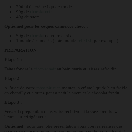
200ml de crème liquide froide
90g de
chocolat noir
40g de sucre
Optionnel pour les coques cannelées choco
:
50g de
de votre choix
chocolat
1 moule à cannelés (notre moule
, par exemple)
réf.3131
PRÉPARATION
Étape 1 :
Faites fondre le
au bain marie et laissez refroidir.
chocolat noir
Étape 2
:
A l’aide de votre
montez la crème liquide bien froide
robot pâtissier,
en chantilly et ajoutez petit à petit le sucre et le chocolat fondu.
Étape 3 :
Versez la préparation dans votre récipient et laissez prendre 4
heures au réfrigérateur.
Optionnel
: pour une jolie présentation vous pouvez réaliser des
coques en chocolat pour contenir votre mousse, faites fondre 50g