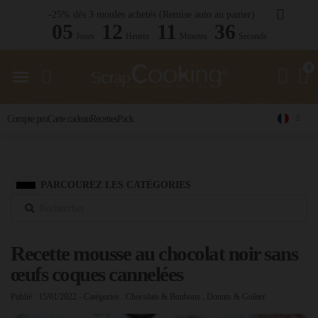
-25% dès 3 moules achetés (Remise auto au panier)
05
12
11
35
Jours
Heures
Minutes
Seconds
Compte pro
Carte cadeau
Recettes
Pack
PARCOUREZ LES CATÉGORIES
Recette mousse au chocolat noir sans
œufs coques cannelées
Publié : 15/01/2022
- Catégories :
Chocolats & Bonbons
,
Donuts & Goûter