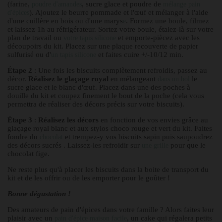
(farine,
, sucre glace et poudre de
poudre d'amandes
mélange pain
). Ajoutez le beurre pommade et l'œuf et mélanger à l'aide
d'épices
d'une cuillère en bois ou d'une marys
. Formez une boule, filmez
e
et laissez 1h au réfrigérateur. Sortez votre boule, étalez-là sur votre
plan de travail ou
et emporte-piècez avec les
votre tapis silicone
découpoirs du kit. Placez sur une plaque recouverte de papier
sulfurisé ou d'
et faites cuire +/-10/12 min.
un tapis silicone
Étape 2
: Une fois les biscuits complètement refroidis, passez au
décor.
Réalisez le glaçage royal
en mélangeant
le
dans un bol
sucre glace et le blanc d'œuf. Placez dans une des poches à
douille du kit et coupez finement le bout de la poche (cela vous
permettra de réaliser des décors précis sur votre biscuits).
Étape 3
:
Réalisez les décors
en fonction de vos envies grâce au
glaçage royal blanc et aux stylos choco rouge et vert du kit. Faites
fondre du
et trempez-y vos biscuits sapin puis saupoudrez
chocolat
des décors sucrés
. Laissez-les refroidir sur
pour que le
une grille
chocolat fige.
Ne reste plus qu'à placer les biscuits dans la boite de transport du
kit et de les offrir ou de les emporter pour le goûter !
Bonne dégustation !
Des amateurs de pain d'épices dans votre famille ? Alors faites leur
plaisir avec un
, un cake qui régalera petits
pain d'épice maison facile