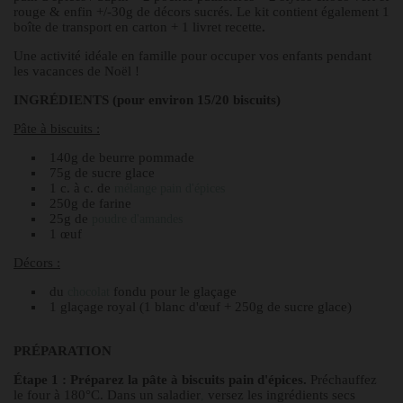
rouge & enfin +/-30g de décors sucrés. Le kit contient également 1
boîte de transport en carton + 1 livret recette
.
Une activité idéale en famille pour occuper vos enfants pendant
les vacances de Noël !
INGRÉDIENTS (pour environ 15/20 biscuits)
Pâte à biscuits :
140g de beurre pommade
75g de sucre glace
1 c. à c. de
mélange pain d'épices
250g de farine
25g de
poudre d'amandes
1 œuf
Décors :
du
fondu pour le glaçage
chocolat
1 glaçage royal (1 blanc d'œuf + 250g de sucre glace)
PRÉPARATION
Étape 1 : Préparez la pâte à biscuits pain d'épices.
Préchauffez
le four à 180°C. Dans un saladier
versez les ingrédients secs
,