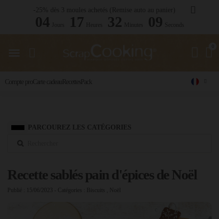
-25% dès 3 moules achetés (Remise auto au panier)
04
17
32
08
Jours
Heures
Minutes
Seconds
Compte pro
Carte cadeau
Recettes
Pack
PARCOUREZ LES CATÉGORIES
Recette sablés pain d'épices de Noël
Publié : 15/06/2023
- Catégories :
Biscuits
,
Noël