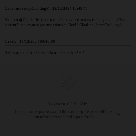
Charline, ScrapCooking® - 23/12/2024 12:45:45
Bonjour @Carole, Je pense que 1/2 cm (voire moins) est largement suffisant.
A bientôt et d'avance joyeuses fêtes de Noël ! Charline, ScrapCooking®
Carole - 15/12/2024 00:36:06
Bonjour, a quelle épaisseur faut-il étaler la pâte ?
Livraison 24-48H
Les commandes passées avant 11h30 sont préparées et expédiées le
jour même (hors week-end et jours fériés)