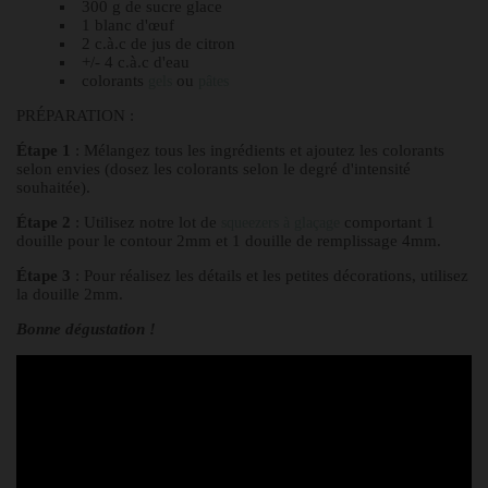
300 g de sucre glace
1 blanc d'œuf
2 c.à.c de jus de citron
+/- 4 c.à.c d'eau
colorants
ou
gels
pâtes
PRÉPARATION :
Étape 1
: Mélangez tous les ingrédients et ajoutez les colorants
selon envies (dosez les colorants selon le degré d'intensité
souhaitée).
Étape 2
: Utilisez notre lot de
comportant 1
squeezers à glaçage
douille pour le contour 2mm et 1 douille de remplissage 4mm.
Étape 3
: Pour réalisez les détails et les petites décorations, utilisez
la douille 2mm.
Bonne dégustation !