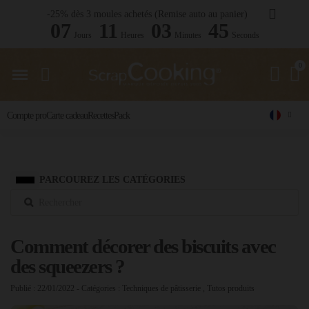
-25% dès 3 moules achetés (Remise auto au panier)
07
11
03
44
Jours
Heures
Minutes
Seconds
Compte pro
Carte cadeau
Recettes
Pack
PARCOUREZ LES CATÉGORIES
Comment décorer des biscuits avec
des squeezers ?
Publié : 22/01/2022
- Catégories :
Techniques de pâtisserie
,
Tutos produits