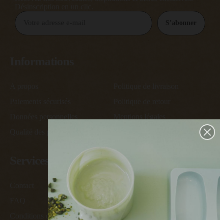
Désinscription en un clic.
S’abonner
Informations
A propos
Politique de livraison
Paiements sécurisés
Politique de retour
Données personnelles
Mentions légales
Qualité des produits
Conditions générales de vente
Services
Contact
Devenir ambassadeur
FAQ
Devenir revendeur
Conditions des offres