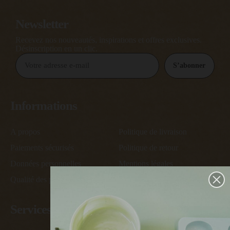
Newsletter
Recevez nos nouveautés, inspirations et offres exclusives.
Désinscription en un clic.
S’abonner
Informations
A propos
Politique de livraison
Paiements sécurisés
Politique de retour
Données personnelles
Mentions légales
Qualité des produits
Conditions générales de vente
Services