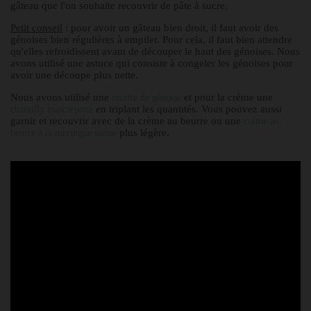
gâteau que l'on souhaite recouvrir de pâte à sucre.
Petit conseil
: pour avoir un gâteau bien droit, il faut avoir des
génoises bien régulières à empiler. Pour cela, il faut bien attendre
qu'elles refroidissent avant de découper le haut des génoises. Nous
avons utilisé une astuce qui consiste à congeler les génoises pour
avoir une découpe plus nette.
Nous avons utilisé une
et pour la crème une
recette de génoise
en triplant les quantités. Vous pouvez aussi
chantilly mascarpone
garnir et recouvrir avec de la crème au beurre ou une
crème au
plus légère.
beurre à la meringue suisse