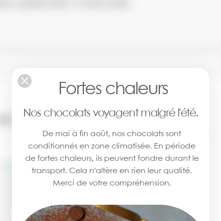
ies américains 3 chocolats
Fortes chaleurs
Nos chocolats voyagent malgré l'été.
 et réponses
De mai à fin août, nos chocolats sont
conditionnés en zone climatisée. En période
de fortes chaleurs, ils peuvent fondre durant le
3
transport. Cela n'altère en rien leur qualité.
0
Merci de votre compréhension.
0
0
0