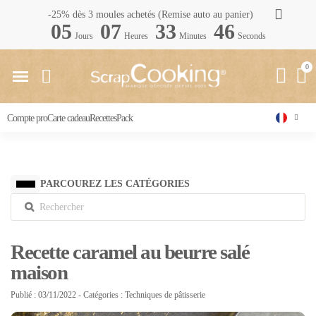
-25% dès 3 moules achetés (Remise auto au panier)
05
07
33
45
Jours
Heures
Minutes
Seconds
Compte pro
Carte cadeau
Recettes
Pack
PARCOUREZ LES CATÉGORIES
Recette caramel au beurre salé
maison
Publié : 03/11/2022
- Catégories :
Techniques de pâtisserie