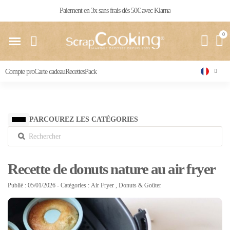
Livraison 24 / 48 h partout en France
Compte pro
Carte cadeau
Recettes
Pack
PARCOUREZ LES CATÉGORIES
Recette de donuts nature au air fryer
Publié : 05/01/2026
- Catégories :
Air Fryer
,
Donuts & Goûter