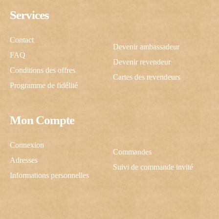
Services
Contact
Devenir ambassadeur
FAQ
Devenir revendeur
Conditions des offres
Cartes des revendeurs
Programme de fidélité
Mon Compte
C'est cadeau !
Connexion
Commandes
Adresses
Suivi de commande invité
Une inscription, -10% pour vous !
Informations personnelles