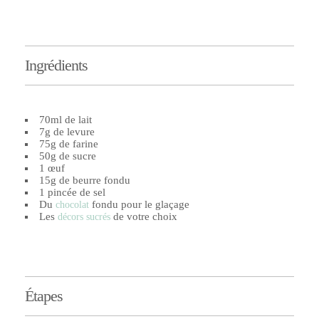
Ingrédients
70ml de lait
7g de levure
75g de farine
50g de sucre
1 œuf
15g de beurre fondu
1 pincée de sel
Du
fondu pour le glaçage
chocolat
Les
de votre choix
décors sucrés
Étapes