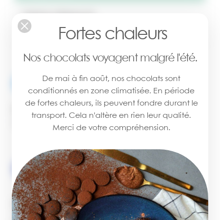
Questions et Réponses (0)
Fortes chaleurs
Trier par:
Note élevée
Nos chocolats voyagent malgré l'été.
De mai à fin août, nos chocolats sont
Privat
P
conditionnés en zone climatisée. En période
(5.0)
de fortes chaleurs, ils peuvent fondre durant le
Chocolat
transport. Cela n'altère en rien leur qualité.
Excellente qualité.
Merci de votre compréhension.
GRANGE
G
Achat vérifié
(5.0)
Superbe produit
j'ai adoré ce moule nounours. j'ai fait des guimauves enrobées de