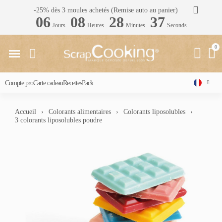
-25% dès 3 moules achetés (Remise auto au panier)
06
08
28
36
Jours
Heures
Minutes
Seconds
Compte pro
Carte cadeau
Recettes
Pack
Accueil
Colorants alimentaires
Colorants liposolubles
3 colorants liposolubles poudre