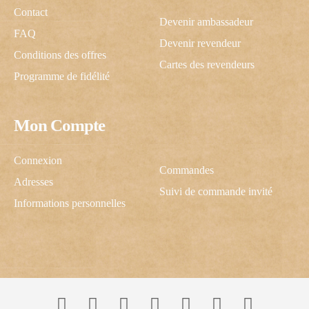
Contact
Devenir ambassadeur
FAQ
Devenir revendeur
Conditions des offres
Cartes des revendeurs
Programme de fidélité
Mon Compte
C'est cadeau !
Connexion
Commandes
Adresses
Suivi de commande invité
Une inscription, -10% pour vous !
Informations personnelles
J’autorise ScrapCooking à m’envoyer des communications.