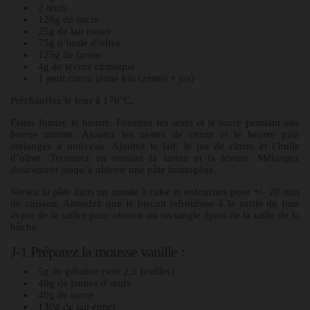
2 œufs
120g de sucre
25g de lait entier
75g d’huile d’olive
125g de farine
4g de levure chimique
1 petit citron jaune bio (zestes + jus)
Préchauffez le four à 170°C.
Faites fondre le beurre. Fouettez les œufs et le sucre pendant une
bonne minute. Ajoutez les zestes de citron et le beurre puis
mélangez à nouveau. Ajoutez le lait, le jus de citron et l’huile
d’olive. Terminez en versant la farine et la levure. Mélangez
doucement jusqu’à obtenir une pâte homogène.
Versez la pâte dans un moule à cake et enfournez pour +/- 20 min
de cuisson. Attendez que le biscuit refroidisse à la sortie du four
avant de le tailler pour obtenir un rectangle épais de la taille de la
bûche.
J-1 Préparez la mousse vanille :
5g de gélatine (soit 2,5 feuilles)
40g de jaunes d’œufs
40g de sucre
130g de lait entier