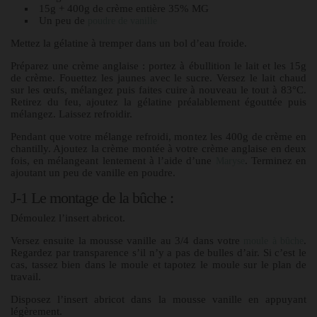
15g + 400g de crème entière 35% MG
Un peu de
poudre de vanille
Mettez la gélatine à tremper dans un bol d’eau froide.
Préparez une crème anglaise : portez à ébullition le lait et les 15g
de crème. Fouettez les jaunes avec le sucre. Versez le lait chaud
sur les œufs, mélangez puis faites cuire à nouveau le tout à 83°C.
Retirez du feu, ajoutez la gélatine préalablement égouttée puis
mélangez. Laissez refroidir.
Pendant que votre mélange refroidi, montez les 400g de crème en
chantilly. Ajoutez la crème montée à votre crème anglaise en deux
fois, en mélangeant lentement à l’aide d’une
. Terminez en
Maryse
ajoutant un peu de vanille en poudre.
J-1 Le montage de la bûche :
Démoulez l’insert abricot.
Versez ensuite la mousse vanille au 3/4 dans votre
.
moule à bûche
Regardez par transparence s’il n’y a pas de bulles d’air. Si c’est le
cas, tassez bien dans le moule et tapotez le moule sur le plan de
travail.
Disposez l’insert abricot dans la mousse vanille en appuyant
légèrement.