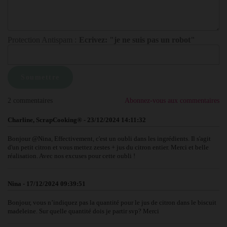
Protection Antispam :
Ecrivez: "je ne suis pas un robot"
2 commentaires
Abonnez-vous aux commentaires
Charline, ScrapCooking® - 23/12/2024 14:11:32
Bonjour @Nina, Effectivement, c'est un oubli dans les ingrédients. Il s'agit
d'un petit citron et vous mettez zestes + jus du citron entier. Merci et belle
réalisation. Avec nos excuses pour cette oubli !
Nina - 17/12/2024 09:39:51
Bonjour, vous n’indiquez pas la quantité pour le jus de citron dans le biscuit
madeleine. Sur quelle quantité dois je partir svp? Merci