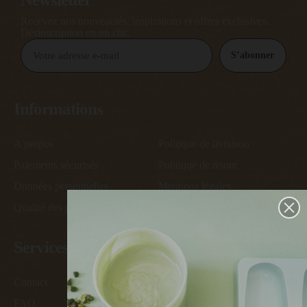
Recevez nos nouveautés, inspirations et offres exclusives.
Désinscription en un clic.
S’abonner
Informations
A propos
Politique de livraison
Paiements sécurisés
Politique de retour
Données personnelles
Mentions légales
Qualité des produits
Conditions générales de vente
Services
Contact
Devenir ambassadeur
FAQ