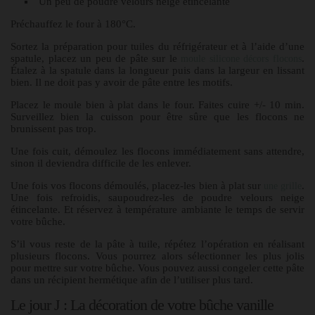
Un peu de poudre velours neige étincelante
Préchauffez le four à 180°C.
Sortez la préparation pour tuiles du réfrigérateur et à l’aide d’une
spatule, placez un peu de pâte sur le
.
moule silicone décors flocons
Étalez à la spatule dans la longueur puis dans la largeur en lissant
bien. Il ne doit pas y avoir de pâte entre les motifs.
Placez le moule bien à plat dans le four. Faites cuire +/- 10 min.
Surveillez bien la cuisson pour être sûre que les flocons ne
brunissent pas trop.
Une fois cuit, démoulez les flocons immédiatement sans attendre,
sinon il deviendra difficile de les enlever.
Une fois vos flocons démoulés, placez-les bien à plat sur
.
une grille
Une fois refroidis, saupoudrez-les de poudre velours neige
étincelante. Et réservez à température ambiante le temps de servir
votre bûche.
S’il vous reste de la pâte à tuile, répétez l’opération en réalisant
plusieurs flocons. Vous pourrez alors sélectionner les plus jolis
pour mettre sur votre bûche. Vous pouvez aussi congeler cette pâte
dans un récipient hermétique afin de l’utiliser plus tard.
Le jour J : La décoration de votre bûche vanille