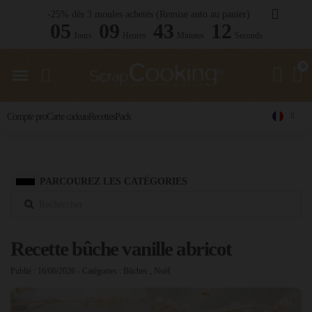
-25% dès 3 moules achetés (Remise auto au panier)
05
09
43
11
Jours
Heures
Minutes
Seconds
Compte pro
Carte cadeau
Recettes
Pack
PARCOUREZ LES CATÉGORIES
Recette bûche vanille abricot
Publié : 16/06/2026
- Catégories :
Bûches
,
Noël