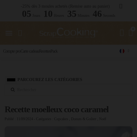
-25% dès 3 moules achetés (Remise auto au panier)
05
10
35
45
Jours
Heures
Minutes
Seconds
Compte pro
Carte cadeau
Recettes
Pack
PARCOUREZ LES CATÉGORIES
Recette moelleux coco caramel
Publié : 11/09/2024
- Catégories :
Cupcakes
,
Donuts & Goûter
,
Noël