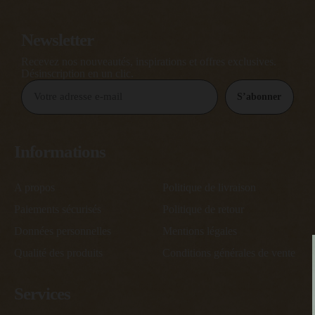
Newsletter
Recevez nos nouveautés, inspirations et offres exclusives.
Désinscription en un clic.
S’abonner
Informations
A propos
Politique de livraison
Paiements sécurisés
Politique de retour
Données personnelles
Mentions légales
Qualité des produits
Conditions générales de vente
Services