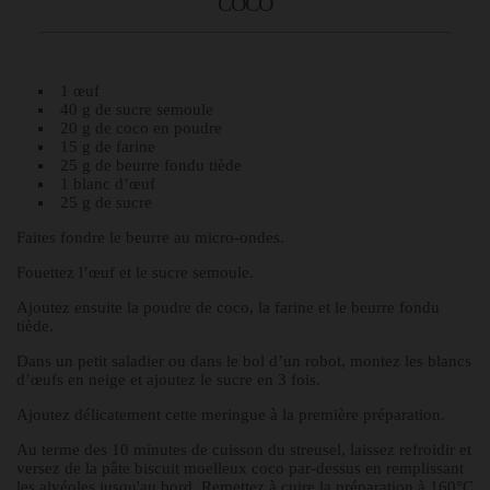
COCO
1 œuf
40 g de sucre semoule
20 g de coco en poudre
15 g de farine
25 g de beurre fondu tiède
1 blanc d’œuf
25 g de sucre
Faites fondre le beurre au micro-ondes.
Fouettez l’œuf et le sucre semoule.
Ajoutez ensuite la poudre de coco, la farine et le beurre fondu
tiède.
Dans un petit saladier ou dans le bol d’un robot, montez les blancs
d’œufs en neige et ajoutez le sucre en 3 fois.
Ajoutez délicatement cette meringue à la première préparation.
Au terme des 10 minutes de cuisson du streusel, laissez refroidir et
versez de la pâte biscuit moelleux coco par-dessus en remplissant
les alvéoles jusqu'au bord. Remettez à cuire la préparation à 160°C