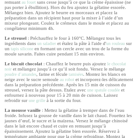
remuant
sans cesse jusqu’à ce que la crème épaississe (ne
au fouet
pas porter à ébullition). Hors du feu ajoutez la gélatine essorée.
Mélangez bien. Ajoutez le beurre en morceaux et placez la
préparation dans un récipient haut pour la mixer à l’aide d’un
mixeur plongeant. Coulez le crémeux dans le moule et placez au
congélateur minimum 4h.
Le streusel
: Préchauffez le four à 160°C. Mélangez tous les
ingrédients dans
et étalez la pâte à l'aide d'
sur
un saladier
un rouleau
un
en formant un cercle avec un trou de la forme du
tapis silicone
moule savarin. Faites cuire pendant 15 min environ.
Le biscuit chocolat
: Chauffez le beurre puis ajoutez
le chocolat
et mélangez jusqu’à ce qu’il soit fondu. Versez le mélange
noir
, farine et fécule
. Montez les blancs en
poudre d’amandes
tamisées
neige avec le sucre semoule
et incorporez-les délicatement
au robot
dans la préparation précédente. Après les 15 min de cuisson du
streusel, versez la pâte dessus. Etalez avec
et
une spatule coudée
enfournez à nouveau pour 15 à 20 min de cuisson. Laissez
refroidir sur
à la sortie du four.
une grille
La mousse vanille
: Mettez la gélatine à tremper dans de l’eau
froide. Infusez la gousse de vanille dans le lait chaud. Fouettez les
jaunes d’œuf, le sucre et la maïzena. Versez le mélange chinoisé
dans le lait encore chaud et cuire en remuant jusqu’à
épaississement. Ajoutez la gélatine bien essorée. Réservez à
température ambiante pour que la crème refroidisse. Montez la