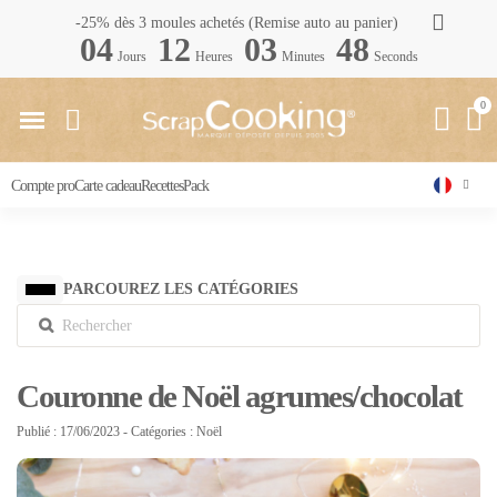
-25% dès 3 moules achetés (Remise auto au panier)
04
12
03
47
Jours
Heures
Minutes
Seconds
Compte pro
Carte cadeau
Recettes
Pack
PARCOUREZ LES CATÉGORIES
Couronne de Noël agrumes/chocolat
Publié : 17/06/2023
- Catégories :
Noël