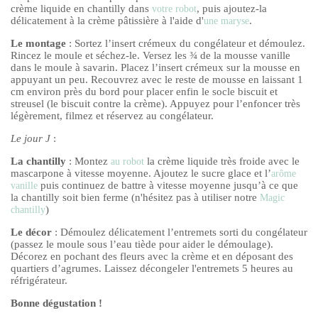
crème liquide en chantilly dans
, puis ajoutez-la
votre robot
délicatement à la crème pâtissière à l'aide d'
.
une maryse
Le montage
: Sortez l’insert crémeux du congélateur et démoulez.
Rincez le moule et séchez-le. Versez les ¾ de la mousse vanille
dans le moule à savarin. Placez l’insert crémeux sur la mousse en
appuyant un peu. Recouvrez avec le reste de mousse en laissant 1
cm environ près du bord pour placer enfin le socle biscuit et
streusel (le biscuit contre la crème). Appuyez pour l’enfoncer très
légèrement, filmez et réservez au congélateur.
Le jour J
:
La chantilly
: Montez
la crème liquide très froide avec le
au robot
mascarpone à vitesse moyenne. Ajoutez le sucre glace et l’
arôme
puis continuez de battre à vitesse moyenne jusqu’à ce que
vanille
la chantilly soit bien ferme (n'hésitez pas à utiliser notre
Magic
)
chantilly
Le décor
: Démoulez délicatement l’entremets sorti du congélateur
(passez le moule sous l’eau tiède pour aider le démoulage).
Décorez en pochant des fleurs avec la crème et en déposant des
quartiers d’agrumes. Laissez décongeler l'entremets 5 heures au
réfrigérateur.
Bonne dégustation !