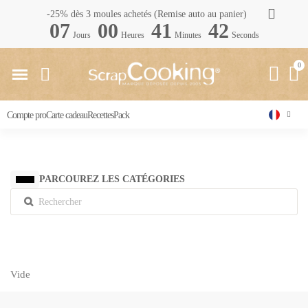
-25% dès 3 moules achetés (Remise auto au panier)
07
00
41
42
Jours
Heures
Minutes
Seconds
Compte pro
Carte cadeau
Recettes
Pack
PARCOUREZ LES CATÉGORIES
Vide