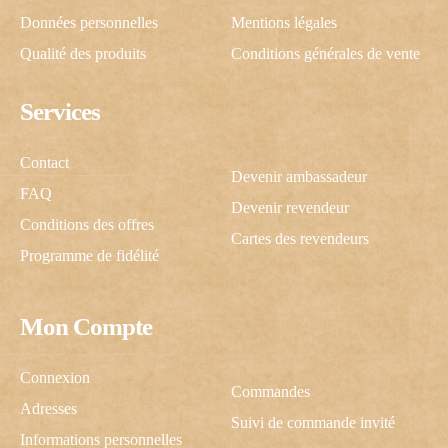
Données personnelles
Mentions légales
Qualité des produits
Conditions générales de vente
Services
Contact
Devenir ambassadeur
FAQ
Devenir revendeur
Conditions des offres
Cartes des revendeurs
Programme de fidélité
Mon Compte
C'est cadeau !
Connexion
Commandes
Adresses
Suivi de commande invité
Une inscription, -10% pour vous !
Informations personnelles