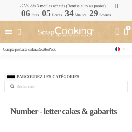
-25% dès 3 moules achetés (Remise auto au panier)
06
05
34
27
Jours
Heures
Minutes
Seconds
Compte pro
Carte cadeau
Recettes
Pack
PARCOUREZ LES CATÉGORIES
Number - letter cakes & gabarits