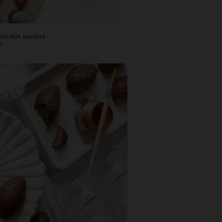
chocolat marbré
4