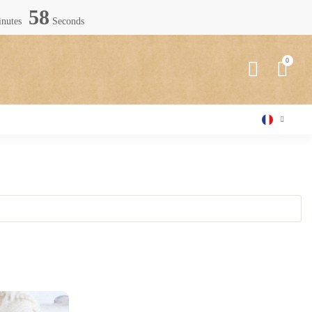
57
nutes
Seconds