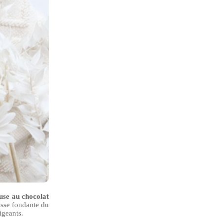
use au chocolat
resse fondante du
igeants.