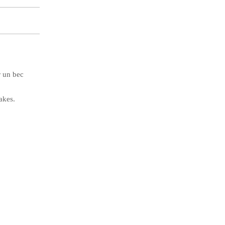
r un bec
akes.