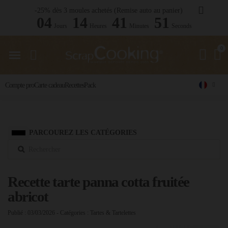
-25% dès 3 moules achetés (Remise auto au panier)
04
14
41
50
Jours
Heures
Minutes
Seconds
Compte pro
Carte cadeau
Recettes
Pack
PARCOUREZ LES CATÉGORIES
Recette tarte panna cotta fruitée
abricot
Publié : 03/03/2026
- Catégories :
Tartes & Tartelettes