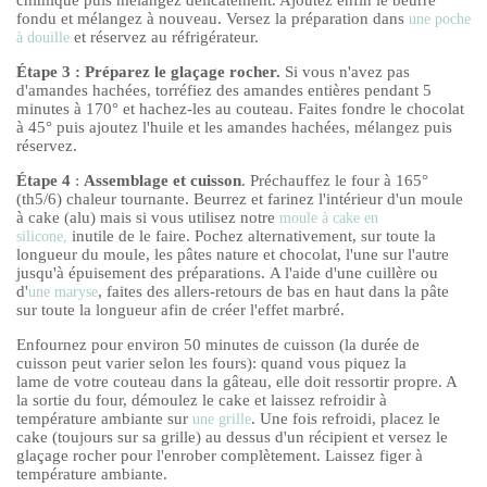
fondu et mélangez à nouveau. Versez la préparation dans
une poche
et réservez au réfrigérateur.
à douille
Étape 3 : Préparez le glaçage rocher.
Si vous n'avez pas
d'amandes hachées, torréfiez des amandes entières pendant 5
minutes à 170° et hachez-les au couteau. Faites fondre le chocolat
à 45° puis ajoutez l'huile et les amandes hachées, mélangez puis
réservez.
Étape 4
:
Assemblage et cuisson
. Préchauffez le four à 165°
(th5/6) chaleur tournante. Beurrez et farinez l'intérieur d'un moule
à cake (alu) mais si vous utilisez notre
moule à cake en
inutile de le faire. Pochez alternativement, sur toute la
silicone,
longueur du moule, les pâtes nature et chocolat, l'une sur l'autre
jusqu'à épuisement des préparations. A l'aide d'une cuillère ou
d'
, faites des allers-retours de bas en haut dans la pâte
une maryse
sur toute la longueur afin de créer l'effet marbré.
Enfournez pour environ 50 minutes de cuisson (la durée de
cuisson peut varier selon les fours): quand vous piquez la
lame de votre couteau dans la gâteau, elle doit ressortir propre. A
la sortie du four, démoulez le cake et laissez refroidir à
température ambiante sur
. Une fois refroidi, placez le
une grille
cake (toujours sur sa grille) au dessus d'un récipient et versez le
glaçage rocher pour l'enrober complètement. Laissez figer à
température ambiante.