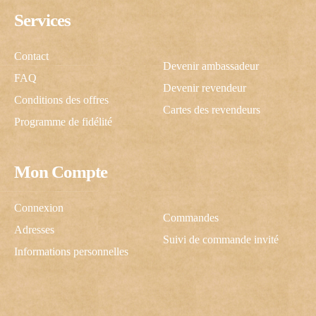
Services
Contact
Devenir ambassadeur
FAQ
Devenir revendeur
Conditions des offres
Cartes des revendeurs
Programme de fidélité
Mon Compte
C'est cadeau 
Connexion
Commandes
Adresses
Suivi de commande invité
Une inscription, -10% pour vous
Informations personnelles
J’autorise ScrapCooking à m’envoyer des communicati