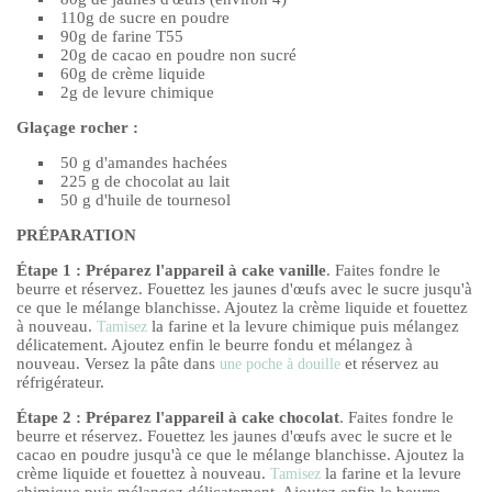
110g de sucre en poudre
90g de farine T55
20g de cacao en poudre non sucré
60g de crème liquide
2g de levure chimique
Glaçage rocher :
50 g d'amandes hachées
225 g de chocolat au lait
50 g d'huile de tournesol
PRÉPARATION
Étape 1 :
Préparez l'appareil à cake vanille
. Faites fondre le
beurre et réservez. Fouettez les jaunes d'œufs avec le sucre jusqu'à
ce que le mélange blanchisse. Ajoutez la crème liquide et fouettez
à nouveau.
la farine et la levure chimique puis mélangez
Tamisez
délicatement. Ajoutez enfin le beurre fondu et mélangez à
nouveau. Versez la pâte dans
et réservez au
une poche à douille
réfrigérateur.
Étape 2 : Préparez l'appareil à cake chocolat
. Faites fondre le
beurre et réservez. Fouettez les jaunes d'œufs avec le sucre et le
cacao en poudre jusqu'à ce que le mélange blanchisse. Ajoutez la
crème liquide et fouettez à nouveau.
la farine et la levure
Tamisez
chimique puis mélangez délicatement. Ajoutez enfin le beurre