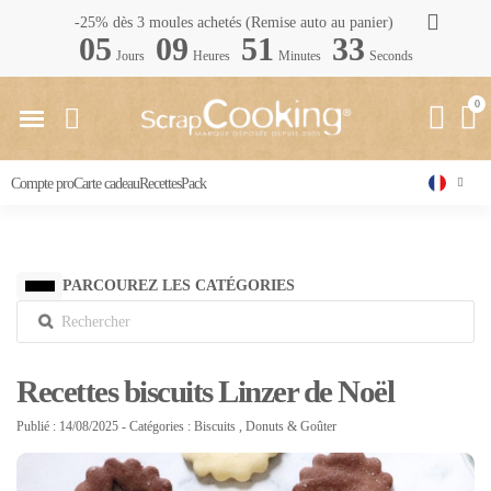
-25% dès 3 moules achetés (Remise auto au panier)
05
09
51
32
Jours
Heures
Minutes
Seconds
Compte pro
Carte cadeau
Recettes
Pack
PARCOUREZ LES CATÉGORIES
Recettes biscuits Linzer de Noël
Publié : 14/08/2025
- Catégories :
Biscuits
,
Donuts & Goûter