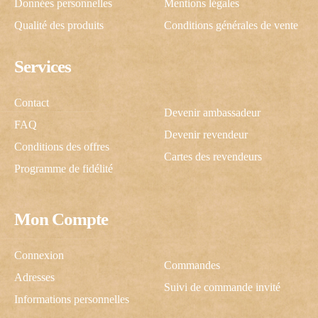
Données personnelles
Mentions légales
Qualité des produits
Conditions générales de vente
Services
Contact
Devenir ambassadeur
FAQ
Devenir revendeur
Conditions des offres
Cartes des revendeurs
Programme de fidélité
Mon Compte
C'est cadeau !
Connexion
Commandes
Adresses
Suivi de commande invité
Une inscription, -10% pour vous !
Informations personnelles